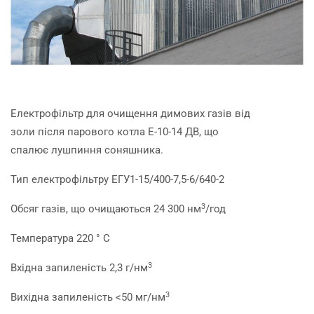
Електрофільтр для очищення димових газів від
золи після парового котла Е-10-14 ДВ, що
спалює лушпиння соняшника.
Тип електрофільтру ЕГУ1-15/400-7,5-6/640-2
3
Обсяг газів, що очищаються 24 300 нм
/год
Температура 220 ° С
3
Вхідна запиленість 2,3 г/нм
3
Вихідна запиленість <50 мг/нм